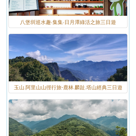
八堡圳巡水趣‧集集‧日月潭綠活之旅三日遊
玉山.阿里山山徑行旅-鹿林.麟趾.塔山經典三日遊