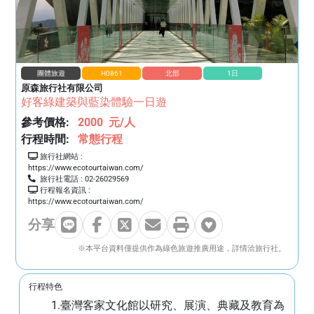
團體旅遊
H0861
北部
1
日
原森旅行社有限公司
好客綠建築與藍染體驗一日遊
參考價格:
2000
元/人
行程時間:
常態行程
旅行社網站 :
https://www.ecotourtaiwan.com/
旅行社電話 :
02-26029569
行程報名資訊 :
https://www.ecotourtaiwan.com/
分享
分享到 Line
分享到 Facebook
分享到 X (Twitter)
透過 Email 分享
列印此頁面
加入收藏
※本平台資料僅提供作為綠色旅遊推廣用途，詳情洽旅行社。
行程特色
1.臺灣客家文化館以研究、展演、典藏及教育為