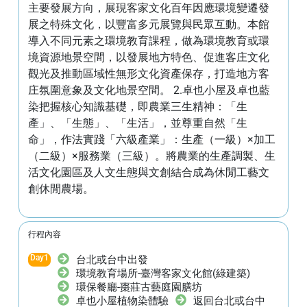
主要發展方向，展現客家文化百年因應環境變遷發
展之特殊文化，以豐富多元展覽與民眾互動。本館
導入不同元素之環境教育課程，做為環境教育或環
境資源地景空間，以發展地方特色、促進客庄文化
觀光及推動區域性無形文化資產保存，打造地方客
庄氛圍意象及文化地景空間。 2.卓也小屋及卓也藍
染把握核心知識基礎，即農業三生精神：「生
產」、「生態」、「生活」，並尊重自然「生
命」，作法實踐「六級產業」：生產（一級）×加工
（二級）×服務業（三級）。將農業的生產調製、生
活文化園區及人文生態與文創結合成為休閒工藝文
創休閒農場。
行程內容
Day
1
台北或台中出發
環境教育場所-臺灣客家文化館(綠建築)
環保餐廳-棗莊古藝庭園膳坊
卓也小屋植物染體驗
返回台北或台中