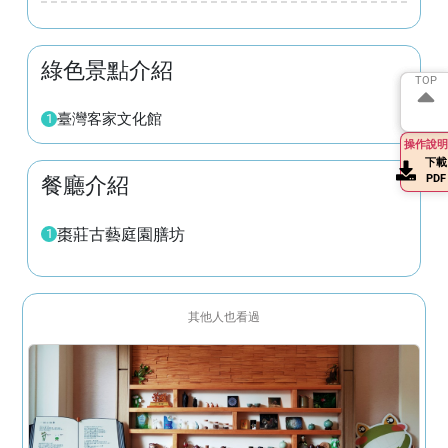
綠色景點介紹
TOP
TOP
臺灣客家文化館
1
操作說明
下載
PDF
餐廳介紹
棗莊古藝庭園膳坊
1
其他人也看過