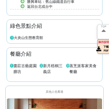
勝興車站：舊山線鐵道自行車
返回台北或台中
綠色景點介紹
TOP
TOP
火炎山生態教育館
1
操作說明
下載
PDF
餐廳介紹
棗莊古藝庭園
新月梧桐三
蒸烹派客家美食
1
2
3
膳坊
義店
餐廳
其他人也看過