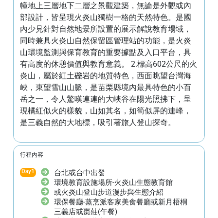
幢地上三層地下二層之景觀建築，無論是外觀或內
部設計，皆呈現火炎山獨樹一格的天然特色。是國
內少見針對自然地景所設置的展示解說教育場域，
同時兼具火炎山自然保留區管理站的功能，是火炎
山環境監測與保育教育的重要據點及入口平台，具
有高度的休憩價值與教育意義。 2.標高602公尺的火
炎山，屬於紅土礫岩的地質特色，西面眺望台灣海
峽，東望雪山山脈，是苗栗縣境內最具特色的小百
岳之一，令人驚嘆連連的大峽谷在陽光照拂下，呈
現橘紅似火的樣貌，山如其名，如筍似屏的連峰，
是三義自然的大地標，吸引著旅人登山探奇。
行程內容
Day
1
台北或台中出發
環境教育設施場所-火炎山生態教育館
或火炎山登山步道漫步與生態介紹
環保餐廳-蒸烹派客家美食餐廳或新月梧桐
三義店或棗莊(午餐)