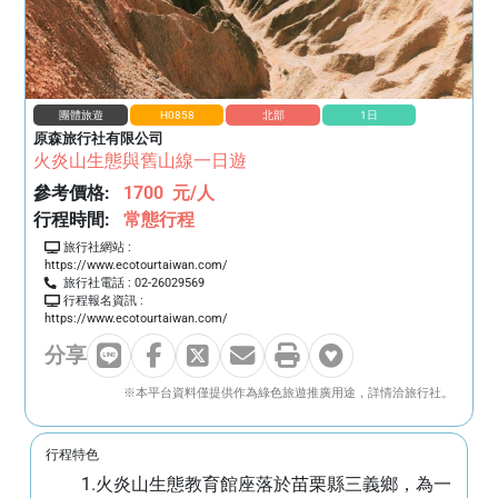
團體旅遊
H0858
北部
1
日
原森旅行社有限公司
火炎山生態與舊山線一日遊
參考價格:
1700
元/人
行程時間:
常態行程
旅行社網站 :
https://www.ecotourtaiwan.com/
旅行社電話 :
02-26029569
行程報名資訊 :
https://www.ecotourtaiwan.com/
分享
分享到 Line
分享到 Facebook
分享到 X (Twitter)
透過 Email 分享
列印此頁面
加入收藏
※本平台資料僅提供作為綠色旅遊推廣用途，詳情洽旅行社。
行程特色
1.火炎山生態教育館座落於苗栗縣三義鄉，為一