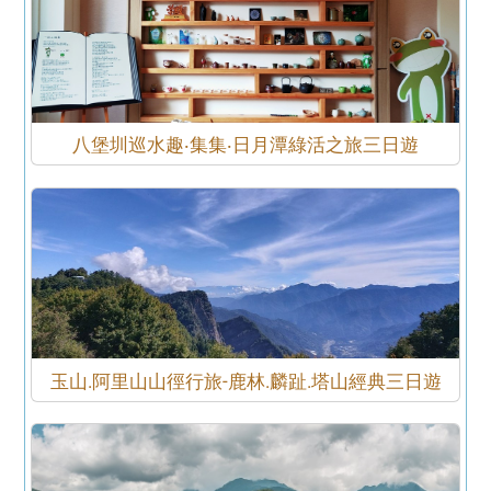
八堡圳巡水趣‧集集‧日月潭綠活之旅三日遊
玉山.阿里山山徑行旅-鹿林.麟趾.塔山經典三日遊