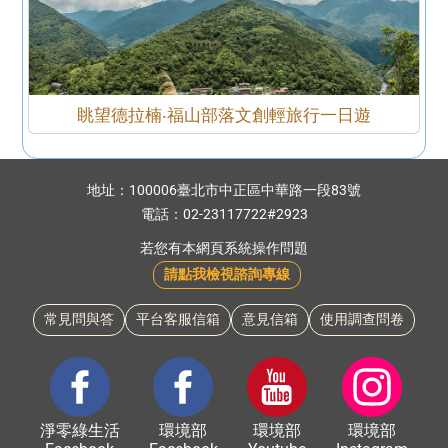
眺望德拉楠‧福山部落文創輕旅行一日遊
:::
地址：
100006臺北市中正區中華路一段83號
電話：
02-23117722#2923
若您有本網頁系統操作問題
請點我檢視諮詢專線
常見問與答
平台客服信箱
意見信箱
使用調查問卷
淨零綠生活
環境部
環境部
環境部